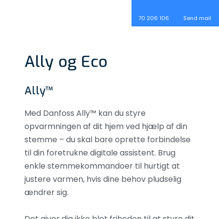
​70 206 106​
Send mail
​Ally og Eco
​Ally™
​Med Danfoss Ally™ kan du styre
opvarmningen af dit hjem ved hjælp af din
stemme – du skal bare oprette forbindelse
til din foretrukne digitale assistent. Brug
enkle stemmekommandoer til hurtigt at
justere varmen, hvis dine behov pludselig
ændrer sig.
Det giver dig ikke blot friheden til at styre dit